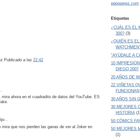
pepoperez.com
Etiquetas
¿CUÁL ES EL
300?
(3)
¿QUIÉN ES EL
WATCHMEN
"AYÚDALE A C
rez
Publicado a las
22:42
10 IMPRESIO
DIEGO 2007
20 AÑOS DE 
22 VIÑETAS Q
..
FUNCIONAN
, mira ahora en el cuadradito de datos del YouTube. ES
30 AÑOS SIN 
ake.
30 MEJORES 
HISTORIA
(1
ijo...
50 CÓMICS F
o mira que nos pierden las ganas de ver al Joker en
50 MEJORES 
(1)