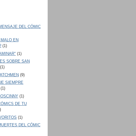
 MENSAJE DEL CÓMIC
 MALO EN
?
(1)
AMINAR"
(1)
NES SOBRE SAN
(1)
WATCHMEN
(9)
UE SIEMPRE
(1)
GOSCINNY
(1)
CÓMICS DE TU
)
AVORITOS
(1)
MUERTES DEL CÓMIC