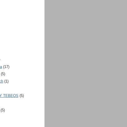
)
ra
(17)
(5)
ch
(1)
 Y TEBEOS
(5)
(5)