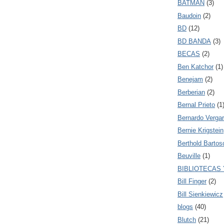
BATMAN
(3)
Baudoin
(2)
BD
(12)
BD BANDA
(3)
BECAS
(2)
Ben Katchor
(1)
Benejam
(2)
Berberian
(2)
Bernal Prieto
(1
Bernardo Verga
Bernie Krigstein
Berthold Bartos
Beuville
(1)
BIBLIOTECAS
Bill Finger
(2)
Bill Sienkiewicz
blogs
(40)
Blutch
(21)