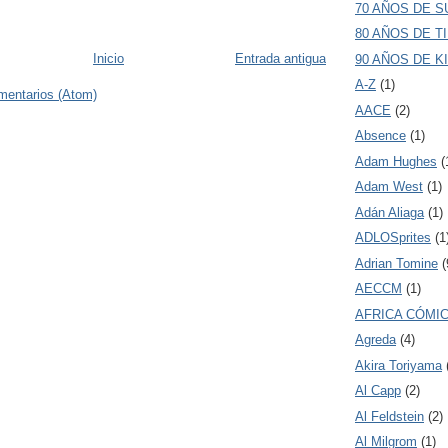
70 AÑOS DE 
80 AÑOS DE T
Inicio
Entrada antigua
90 AÑOS DE K
A-Z
(1)
mentarios (Atom)
AACE
(2)
Absence
(1)
Adam Hughes
(
Adam West
(1)
Adán Aliaga
(1)
ADLOSprites
(1
Adrian Tomine
(
AECCM
(1)
AFRICA CÓMI
Agreda
(4)
Akira Toriyama
Al Capp
(2)
Al Feldstein
(2)
Al Milgrom
(1)