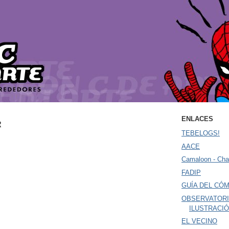
ENLACES
R
TEBELOGS!
AACE
Camaloon - Cha
FADIP
GUÍA DEL CÓM
OBSERVATORI
ILUSTRACI
EL VECINO