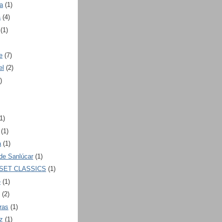
a
(1)
a
(4)
(1)
e
(7)
el
(2)
)
1)
(1)
a
(1)
de Sanlúcar
(1)
SET CLASSICS
(1)
e
(1)
(2)
ras
(1)
z
(1)