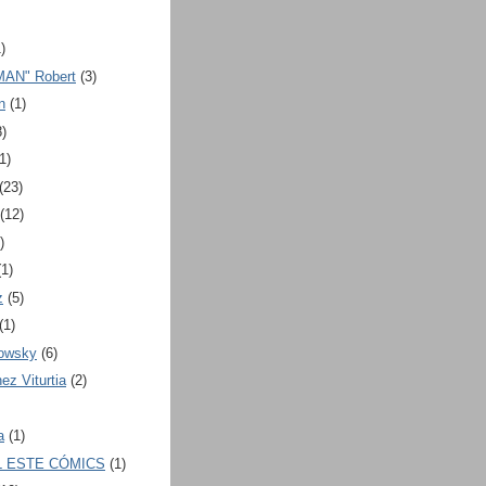
)
MAN" Robert
(3)
n
(1)
8)
1)
(23)
(12)
)
(1)
z
(5)
(1)
rowsky
(6)
ez Viturtia
(2)
a
(1)
L ESTE CÓMICS
(1)