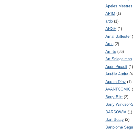
Apeles Mestres
APIM
(1)
ardo
(1)
ARGH
(1)
Arnal Ballester
Arno
(2)
Arrrrte
(36)
Art Spiegelman
Aude Picault
(1)
Aurélia Aurita
(4
Aurora Díaz
(1)
AVANTCÓMIC
Barry Blitt
(2)
Barry Windsor-
BARSOWIA
(1)
Bart Beaty
(2)
Bartolomé Segu