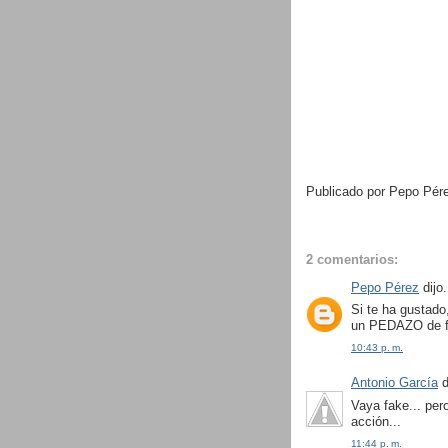
Publicado por Pepo Pé
2 comentarios:
Pepo Pérez
dijo.
Si te ha gustado
un PEDAZO de f
10:43 p. m.
Antonio García
d
Vaya fake... per
acción...
11:44 p. m.