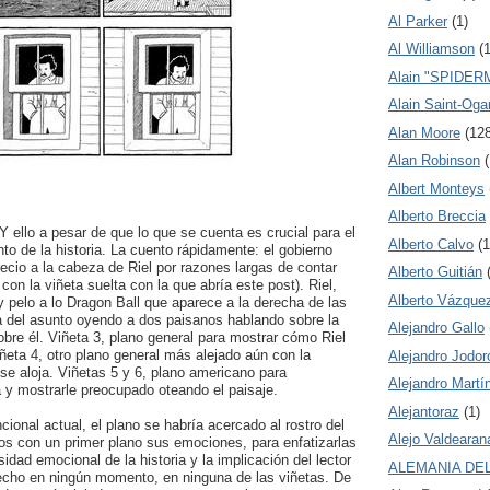
Al Parker
(1)
Al Williamson
(1
Alain "SPIDER
Alain Saint-Oga
Alan Moore
(12
Alan Robinson
(
Albert Monteys
Alberto Breccia
 Y ello a pesar de que lo que se cuenta es crucial para el
Alberto Calvo
(1
o de la historia. La cuento rápidamente: el gobierno
ecio a la cabeza de Riel por razones largas de contar
Alberto Guitián
con la viñeta suelta con la que abría este post). Riel,
Alberto Vázque
 y pelo a lo Dragon Ball que aparece a la derecha de las
ta del asunto oyendo a dos paisanos hablando sobre la
Alejandro Gallo
re él. Viñeta 3, plano general para mostrar cómo Riel
iñeta 4, otro plano general más alejado aún con la
Alejandro Jodo
se aloja. Viñetas 5 y 6, plano americano para
Alejandro Martín
 y mostrarle preocupado oteando el paisaje.
Alejantoraz
(1)
ional actual, el plano se habría acercado al rostro del
Alejo Valdearan
os con un primer plano sus emociones, para enfatizarlas
sidad emocional de la historia y la implicación del lector
ALEMANIA DE
hecho en ningún momento, en ninguna de las viñetas. De