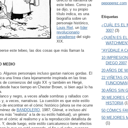
directo la narrativa de
pepoperez.com
este tebeo. Como ya
se dijo, y su propio
título indica, es una
Etiquetas
biografía sobre un
personaje histórico,
¿CUÁL ES EL
Louis Riel
, un
líder
300?
(3)
revolucionario
canadiense
del siglo
¿QUIÉN ES EL
XIX.
WATCHMEN
erse este tebeo, las dos cosas que más llaman la
"AYÚDALE A C
10 IMPRESIO
DIEGO 2007
O MEDIO
20 AÑOS DE 
co. Algunos personajes incluso gastan narices gordas. El
22 VIÑETAS Q
ca una línea clara lejanamente inspirada en las tiras
s de comienzos del siglo XX -y también en Hergé,
FUNCIONAN
al desde hace tiempo en Chester Brown, si bien aquí lo ha
30 AÑOS SIN 
a.
lanco y negro, a veces añade sombras y rallados con
30 MEJORES 
 y, a veces, narrativas. La cuestión es que este estilo
HISTORIA
(1
o de encontrar en el cómic histórico (ahora se me ocurre
iménez de
BANDOLERO
, 1987; Glénat, e incluso ahí
50 CÓMICS F
 más "realista" a la de su estilo habitual), un género
50 MEJORES 
n el cómic al realismo y a la reproducción detallista de
(1)
. Y, desde luego, este estilo caricaturesco tiene efectos