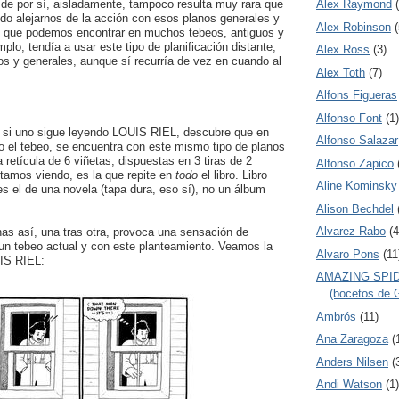
 de por sí, aisladamente, tampoco resulta muy rara que
Alex Raymond
do alejarnos de la acción con esos planos generales y
Alex Robinson
(
n que podemos encontrar en muchos tebeos, antiguos y
plo, tendía a usar este tipo de planificación distante,
Alex Ross
(3)
os y generales, aunque sí recurría de vez en cuando al
Alex Toth
(7)
Alfons Figueras
Alfonso Font
(1)
, si uno sigue leyendo LOUIS RIEL, descubre que en
Alfonso Salazar
o el tebeo, se encuentra con este mismo tipo de planos
a retícula de 6 viñetas, dispuestas en 3 tiras de 2
Alfonso Zapico
tamos viendo, es la que repite en
todo
el libro. Libro
Aline Kominsky
s el de una novela (tapa dura, eso sí), no un álbum
Alison Bechdel
Alvarez Rabo
(4
as así, una tras otra, provoca una sensación de
un tebeo actual y con este planteamiento. Veamos la
Alvaro Pons
(11
UIS RIEL:
AMAZING SPID
(bocetos de G
Ambrós
(11)
Ana Zaragoza
(
Anders Nilsen
(
Andi Watson
(1)