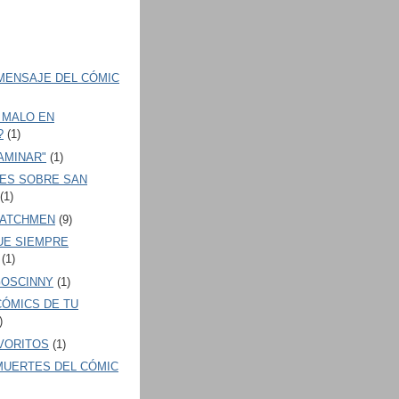
 MENSAJE DEL CÓMIC
 MALO EN
?
(1)
AMINAR"
(1)
NES SOBRE SAN
(1)
WATCHMEN
(9)
UE SIEMPRE
(1)
GOSCINNY
(1)
CÓMICS DE TU
)
AVORITOS
(1)
MUERTES DEL CÓMIC