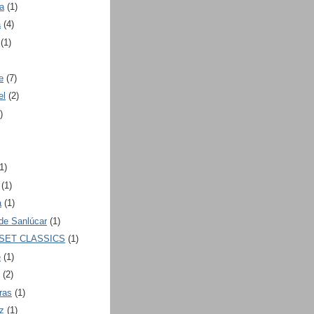
a
(1)
a
(4)
(1)
e
(7)
el
(2)
)
1)
(1)
a
(1)
de Sanlúcar
(1)
SET CLASSICS
(1)
e
(1)
(2)
ras
(1)
z
(1)