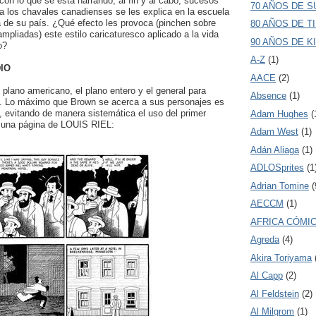
 con lo que se está narrando, al fin y al cabo, sucesos
70 AÑOS DE 
 a los chavales canadienses se les explica en la escuela
a de su país. ¿Qué efecto les provoca (pinchen sobre
80 AÑOS DE T
ampliadas) este estilo caricaturesco aplicado a la vida
90 AÑOS DE K
o?
A-Z
(1)
IO
AACE
(2)
l plano americano, el plano entero y el general para
Absence
(1)
ria. Lo máximo que Brown se acerca a sus personajes es
 evitando de manera sistemática el uso del primer
Adam Hughes
(
 una página de LOUIS RIEL:
Adam West
(1)
Adán Aliaga
(1)
ADLOSprites
(1
Adrian Tomine
(
AECCM
(1)
AFRICA CÓMI
Agreda
(4)
Akira Toriyama
Al Capp
(2)
Al Feldstein
(2)
Al Milgrom
(1)