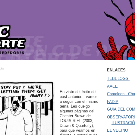
05
ENLACES
TEBELOGS!
AACE
En visto del éxito del
Camaloon - Cha
post anterior... vamos
a seguir con el mismo
FADIP
tema. Les cuelgo
GUÍA DEL CÓM
algunas páginas del
Chester Brown de
OBSERVATORI
LOUIS RIEL (2003;
ILUSTRACI
Drawn & Quarterly),
para que veamos en
EL VECINO