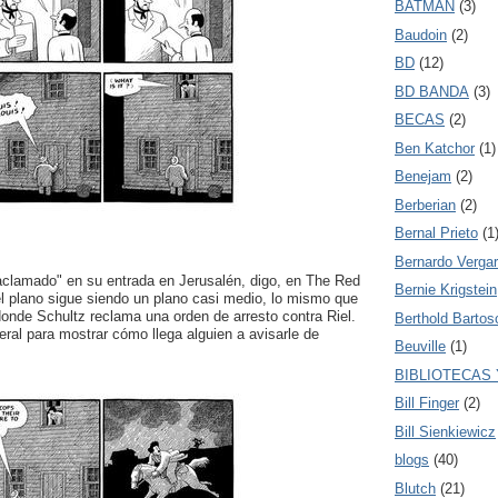
BATMAN
(3)
Baudoin
(2)
BD
(12)
BD BANDA
(3)
BECAS
(2)
Ben Katchor
(1)
Benejam
(2)
Berberian
(2)
Bernal Prieto
(1
Bernardo Verga
"aclamado" en su entrada en Jerusalén, digo, en The Red
Bernie Krigstein
el plano sigue siendo un plano casi medio, lo mismo que
 donde Schultz reclama una orden de arresto contra Riel.
Berthold Bartos
eral para mostrar cómo llega alguien a avisarle de
Beuville
(1)
BIBLIOTECAS
Bill Finger
(2)
Bill Sienkiewicz
blogs
(40)
Blutch
(21)