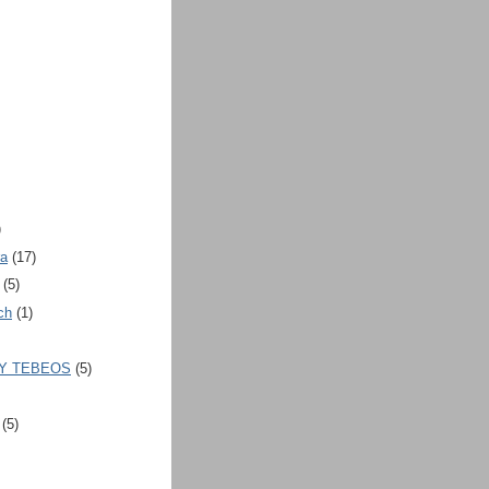
)
ra
(17)
(5)
ch
(1)
 Y TEBEOS
(5)
(5)