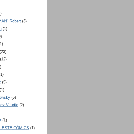
)
MAN" Robert
(3)
n
(1)
8)
1)
(23)
(12)
)
(1)
z
(5)
(1)
rowsky
(6)
ez Viturtia
(2)
a
(1)
L ESTE CÓMICS
(1)