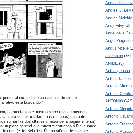
Andrea Pazienz
Andrés G. Leiv
Andrés Meixide
Andy Riley
(2)
Angel de la Call
Angel Puigmiqu
Angus McKie
(1
animación
(35)
ANIME
(8)
Anthony Lister
(
Antoni Bancells
Antonio Altarrib
Antonio García 
el primer plano, incluso en escenas de clímax
ANTONIO GAS
narrativo está buscando?
Antonio Mingot
riba, ha mantenido el mismo plano (plano americano,
Antonio Navarro
 la altura de sus rodillas, más o menos) en cuatro
os sumar las dos últimas viñetas de la página anterior).
Antonio Trashor
on un plano general que muestra corriendo a Riel cuando
 talones (el tal Schultz). Última viñeta, de nuevo el
Antonio Vázque