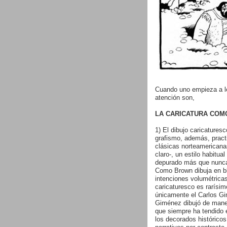
Cuando uno empieza a le
atención son,
LA CARICATURA COM
1) El dibujo caricatures
grafismo, además, practi
clásicas norteamericana
claro-, un estilo habitu
depurado más que nunc
Como Brown dibuja en b
intenciones volumétricas
caricaturesco es rarísim
únicamente el Carlos G
Giménez dibujó de manera
que siempre ha tendido e
los decorados históricos