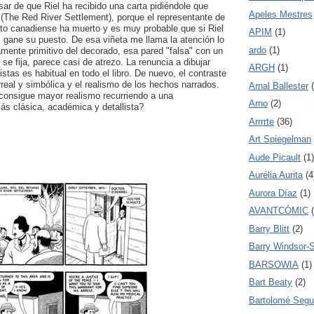
sar de que Riel ha recibido una carta pidiéndole que
Apeles Mestres
(The Red River Settlement), porque el representante de
to canadiense ha muerto y es muy probable que si Riel
APIM
(1)
, gane su puesto. De esa viñeta me llama la atención lo
ardo
(1)
mente primitivo del decorado, esa pared "falsa" con un
 se fija, parece casi de atrezo. La renuncia a dibujar
ARGH
(1)
stas es habitual en todo el libro. De nuevo, el contraste
irreal y simbólica y el realismo de los hechos narrados.
Arnal Ballester
 consigue mayor realismo recurriendo a una
Arno
(2)
ás clásica, académica y detallista?
Arrrrte
(36)
Art Spiegelman
Aude Picault
(1)
Aurélia Aurita
(4
Aurora Díaz
(1)
AVANTCÓMIC
Barry Blitt
(2)
Barry Windsor-
BARSOWIA
(1)
Bart Beaty
(2)
Bartolomé Segu